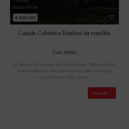
Offida
Borgo Miriam
€ 200.000
Casale Colonico Rustico in vendita
Cod. 29362
Il Casale con terreno, sito in posizione collinare, gode
di una bellissima vista panoramica sulla campagna
circostante e sulla catena...
Dettagli