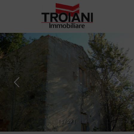
[
1
/
2
9
]