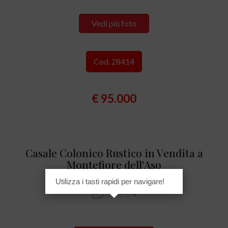
Vedi più foto
Cod. 28414
€ 95.000
Casale Colonico Rustico in Vendita a
Montefiore dell'Aso
Utilizza i tasti rapidi per navigare!
180 mq