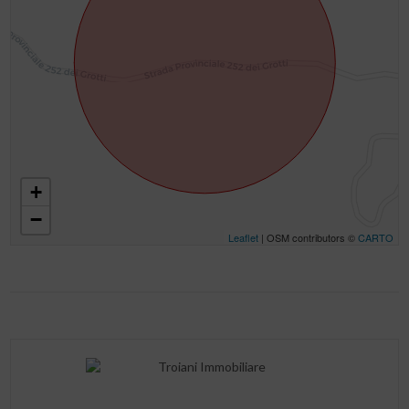
+
−
Leaflet
| OSM contributors ©
CARTO