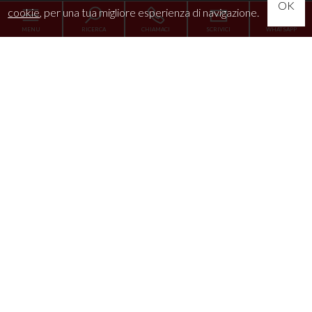
OK
cookie
, per una tua migliore esperienza di navigazione.
MENU
RICERCA
CHIAMACI
SCRIVICI
WHATSAPP
Home
L'Agenzia
Servizi
La tua esigenza
News
Immobili