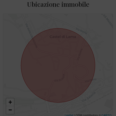
Ubicazione immobile
+
−
Leaflet
| OSM contributors ©
CARTO