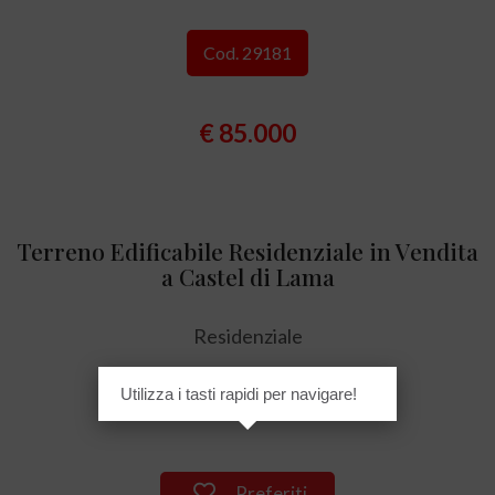
Cod. 29181
€ 85.000
Terreno Edificabile Residenziale in Vendita
a Castel di Lama
Residenziale
Utilizza i tasti rapidi per navigare!
949 mq
Preferiti