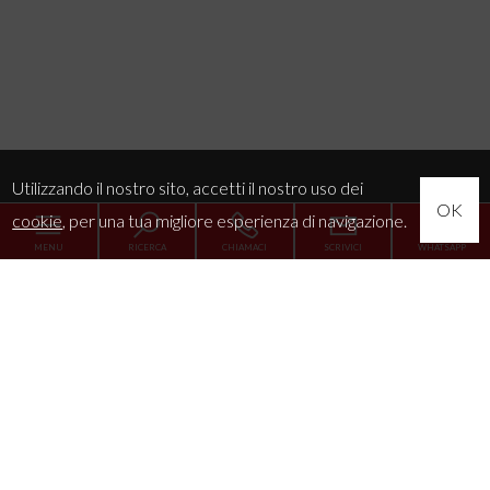
Utilizzando il nostro sito, accetti il nostro uso dei
OK
cookie
, per una tua migliore esperienza di navigazione.
MENU
RICERCA
CHIAMACI
SCRIVICI
WHATSAPP
Home
L'Agenzia