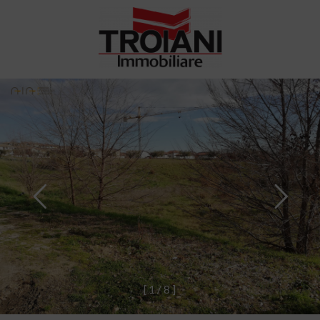
[
1
/
8
]