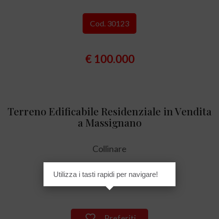
Cod. 30123
€ 100.000
Terreno Edificabile Residenziale in Vendita
a Massignano
Collinare
Utilizza i tasti rapidi per navigare!
918 mq
Preferiti