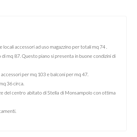
e locali accessori ad uso magazzino per totali mq 74 .
di mq 87. Questo piano si presenta in buone condizini di
i accessori per mq 103 e balconi per mq 47.
mq 36 circa.
nze del centro abitato di Stella di Monsampolo con ottima
rtamenti.