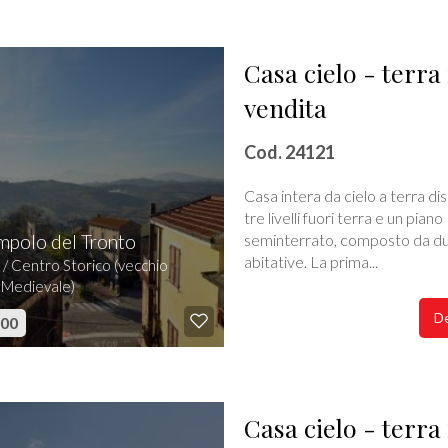
Casa cielo - terra 
vendita
Cod. 24121
Casa intera da cielo a terra di
tre livelli fuori terra e un piano
polo del Tronto
seminterrato, composto da du
abitative. La prima...
 / Centro Storico (vecchio
 Medievale)
De
000
Casa cielo - terra 