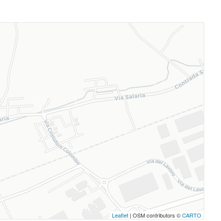
Leaflet
| OSM contributors ©
CARTO