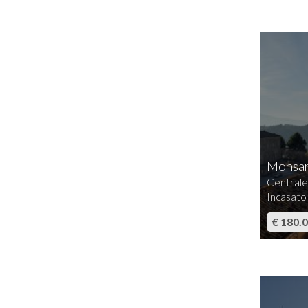
Monsam
Centrale
Incasato
€ 180.