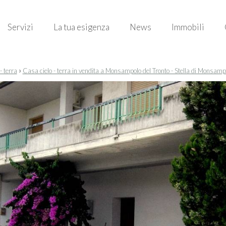
Servizi
La tua esigenza
News
Immobili
›
- terra
Casa cielo - terra in vendita a Monsampolo del Tronto - Stella di Monsamp