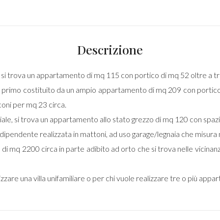
Descrizione
ra si trova un appartamento di mq 115 con portico di mq 52 oltre a tr
o primo costituito da un ampio appartamento di mq 209 con portico 
oni per mq 23 circa.
ale, si trova un appartamento allo stato grezzo di mq 120 con spaz
indipendente realizzata in mattoni, ad uso garage/legnaia che misura 
 di mq 2200 circa in parte adibito ad orto che si trova nelle vicina
zare una villa unifamiliare o per chi vuole realizzare tre o più appa