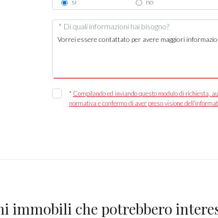
si
no
* Di quali informazioni hai bisogno?
*
Compilando ed inviando questo modulo di richiesta, autor
normativa e confermo di aver preso visione dell'informat
ni immobili che potrebbero interes