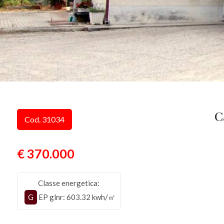
C
Cod. 31034
€ 370.000
Classe energetica:
G
EP glnr
: 603.32 kwh/㎡