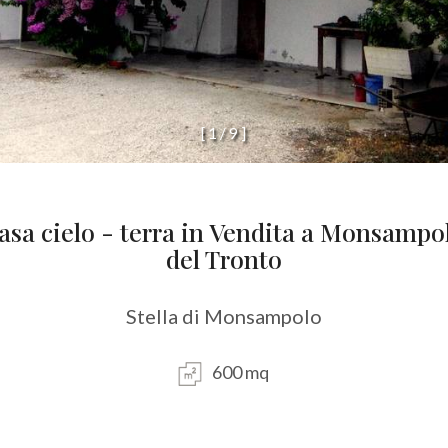
[
1
/
9
]
asa cielo - terra in Vendita a Monsampo
del Tronto
Stella di Monsampolo
600 mq