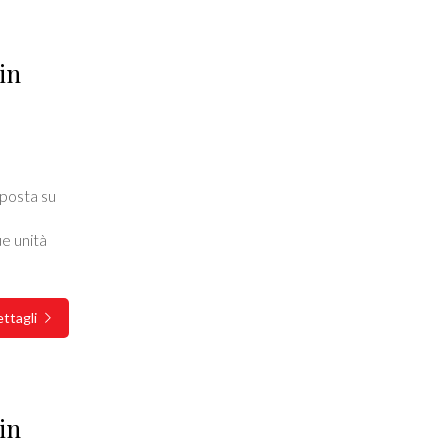
in
sposta su
e unità
ttagli
in