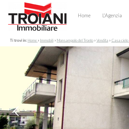
Home
L'Agenzia
›
›
›
›
Ti trovi in:
Home
Immobili
Monsampolo del Tronto
Vendita
Casa cielo 