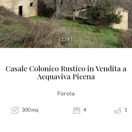
[
1
/
8
]
Casale Colonico Rustico in Vendita a
Acquaviva Picena
Forola
300 mq
4
1