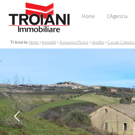
Home
L'Agenzia
›
›
›
›
Ti trovi in:
Home
Immobili
Acquaviva Picena
Vendita
Casale Colonico