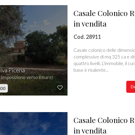
Casale Colonico R
in vendita
Cod. 28911
Casale colonico delle dimensio
complessive di mq 325 ca e di
quattro livelli. L'immobile, il cu
iva Picena
base è risalente...
 (esposizione verso il mare)
De
000
Casale Colonico R
in vendita