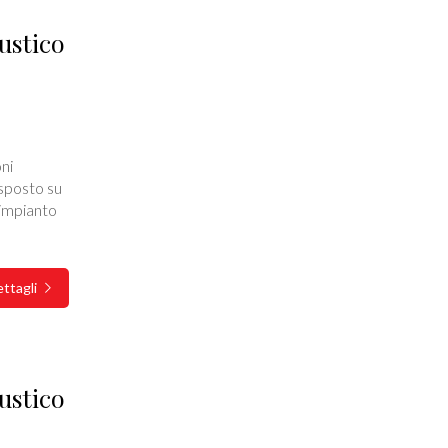
ustico
ni
sposto su
i impianto
ttagli
ustico