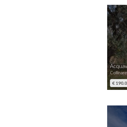
Acquav
Collinare
€ 190.