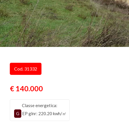
Cod. 31332
€ 140.000
Classe energetica:
G
EP glnr
: 220.20 kwh/㎡