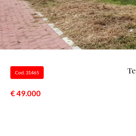
Te
Cod. 31465
€ 49.000