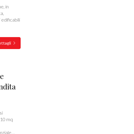
e, in
a,
edificabili
ttagli
le
ndita
si
.210 mq
ziale,...