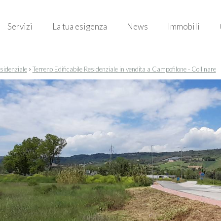
Servizi
La tua esigenza
News
Immobili
›
esidenziale
Terreno Edificabile Residenziale in vendita a Campofilone - Collinare