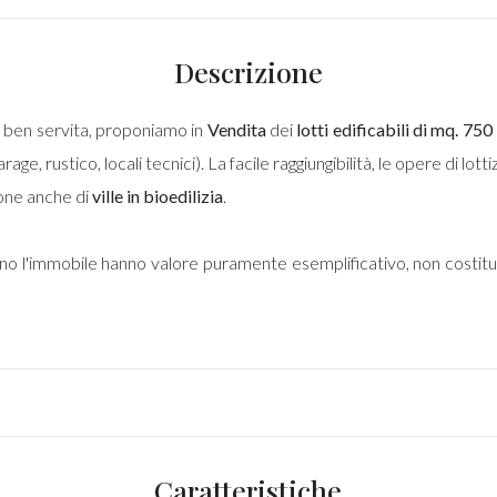
Descrizione
 e ben servita, proponiamo in
Vendita
dei
lotti edificabili di mq. 750
age, rustico, locali tecnici). La facile raggiungibilità, le opere di lot
ione anche di
ville in bioedilizia
.
ono l'immobile hanno valore puramente esemplificativo, non costit
Caratteristiche