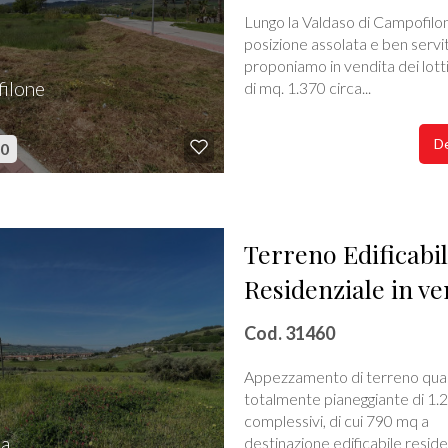
Lungo la Valdaso di Campofilon
posizione assolata e ben servit
proponiamo in vendita dei lotti 
ilone
di mq. 1.370 circa...
e
De
00
Terreno Edificabi
Residenziale in ve
Cod. 31460
Appezzamento di terreno qua
totalmente pianeggiante di 1
complessivi, di cui 790 mq a
na
destinazione edificabile residen