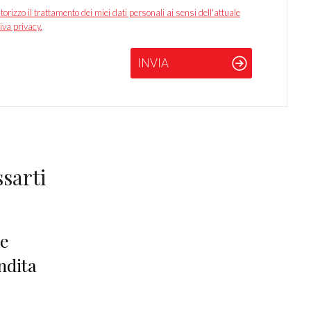
izzo il trattamento dei miei dati personali ai sensi dell'attuale
iva privacy.
INVIA
sarti
le
ndita