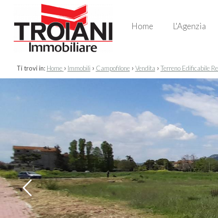
Home
L'Agenzia
›
›
›
›
Ti trovi in:
Home
Immobili
Campofilone
Vendita
Terreno Edificabile R