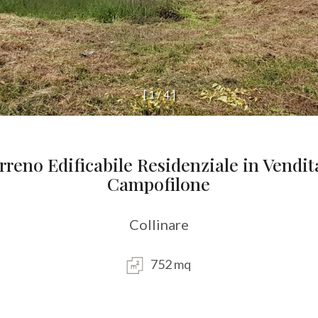
[
1
/
4
]
rreno Edificabile Residenziale in Vendit
Campofilone
Collinare
752 mq