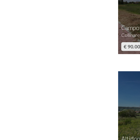
Campof
Collinar
€ 90.0
Altido