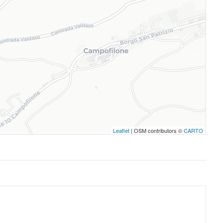
Leaflet
| OSM contributors ©
CARTO