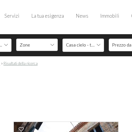
Servizi
La tua esigenza
News
Immobili
a Marittima
Casa cielo - terra
›
a
Risultati della ricerca