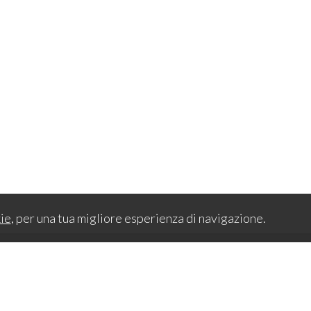
ie
, per una tua migliore esperienza di navigazione.
Sitemap
80440