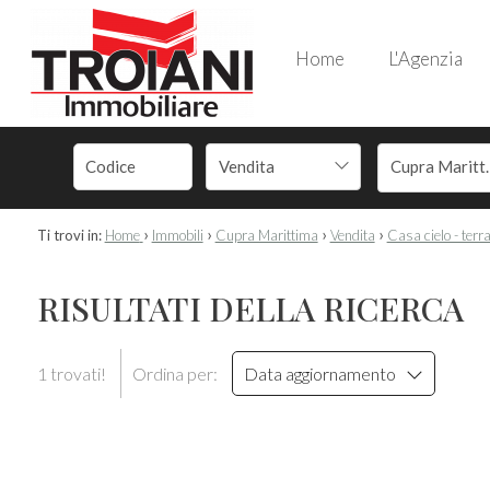
Home
L'Agenzia
Vendita
Cupr
›
›
›
›
Ti trovi in:
Home
Immobili
Cupra Marittima
Vendita
Casa cielo - terr
RISULTATI DELLA RICERCA
1 trovati!
Ordina per:
Data aggiornamento