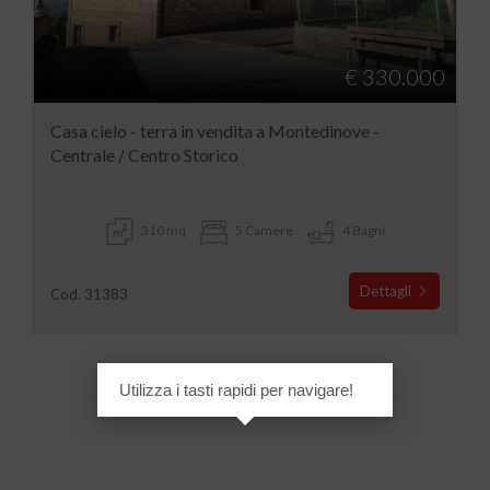
€ 330.000
Casa cielo - terra in vendita a Montedinove -
Centrale / Centro Storico
310 mq
5 Camere
4 Bagni
Dettagli
Cod. 31383
Utilizza i tasti rapidi per navigare!