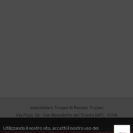
Immobiliare Troiani di Renato Troiani
Via Pizzi, 56 - San Benedetto del Tronto (AP) - P.IVA
02227680440
Utilizzando il nostro sito, accetti il nostro uso dei