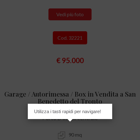
Vedi più foto
Cod. 32221
€ 95.000
Garage / Autorimessa / Box in Vendita a San
Benedetto del Tronto
Utilizza i tasti rapidi per navigare!
Porto D'ascoli centrale
90 mq