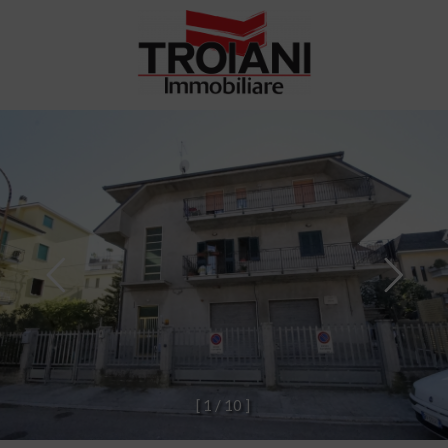
[
1
/
1
0
]