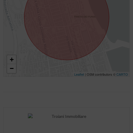
+
−
Leaflet
| OSM contributors ©
CARTO