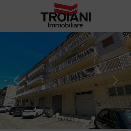
[
1
/
1
3
]