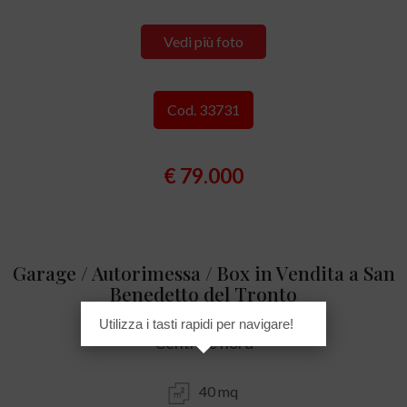
Vedi più foto
Cod. 33731
€ 79.000
Garage / Autorimessa / Box in Vendita a San
Benedetto del Tronto
Utilizza i tasti rapidi per navigare!
Centrale nord
40 mq