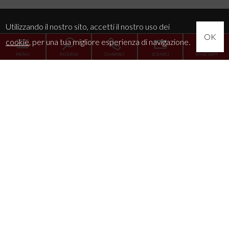
Utilizzando il nostro sito, accetti il nostro uso dei
OK
cookie
, per una tua migliore esperienza di navigazione.
MENU
RICERCA
CHIAMACI
SCRIVICI
WHATSAPP
Home
L'Agenzia
Servizi
La tua esigenza