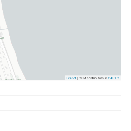
Leaflet
| OSM contributors ©
CARTO