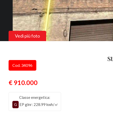
Vedi più foto
St
Cod. 34096
€ 910.000
Classe energetica:
G
EP glnr
: 228.99 kwh/㎡