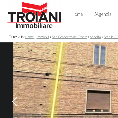
Home
L'Agenzia
›
›
›
›
Ti trovi in:
Home
Immobili
San Benedetto del Tronto
Vendita
Stabile / 