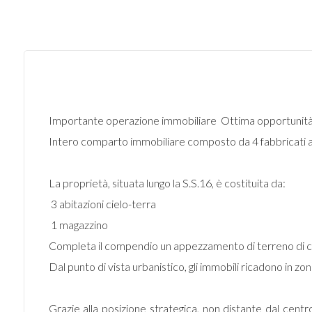
Importante operazione immobiliare  Ottima opportunità
Intero comparto immobiliare composto da 4 fabbricati adi
La proprietà, situata lungo la S.S.16, è costituita da:
 3 abitazioni cielo-terra
 1 magazzino
Completa il compendio un appezzamento di terreno di c
Dal punto di vista urbanistico, gli immobili ricadono in 
Grazie alla posizione strategica, non distante dal cent