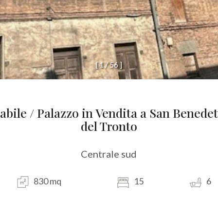
[
1
/
5
6
]
abile / Palazzo in Vendita a San Benede
del Tronto
Centrale sud
830 mq
15
6