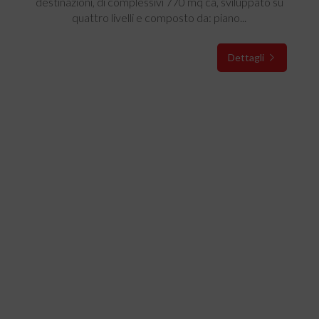
destinazioni, di complessivi 770 mq ca, sviluppato su
quattro livelli e composto da: piano...
Dettagli