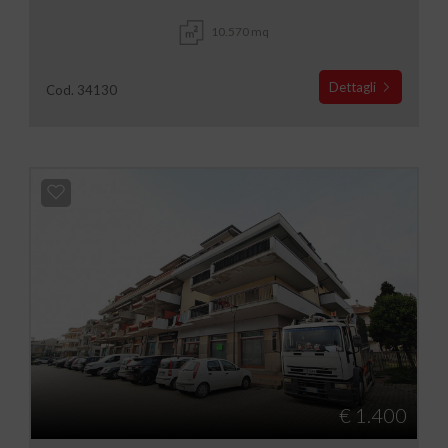
10.570 mq
Dettagli
Cod. 34130
€ 1.400