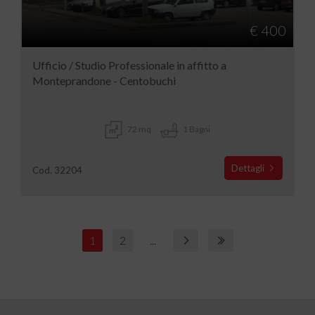
€ 400
Ufficio / Studio Professionale in affitto a
Monteprandone - Centobuchi
72 mq
1 Bagni
Dettagli
Cod. 32204
1
2
...