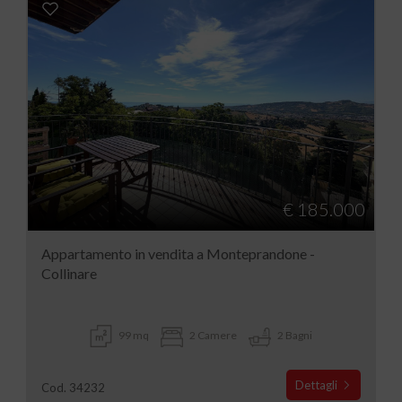
€ 185.000
Appartamento in vendita a Monteprandone -
Collinare
99 mq
2 Camere
2 Bagni
Dettagli
Cod. 34232