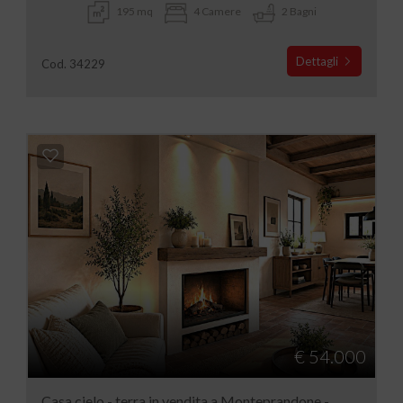
195 mq
4 Camere
2 Bagni
Dettagli
Cod. 34229
€ 54.000
Casa cielo - terra in vendita a Monteprandone -