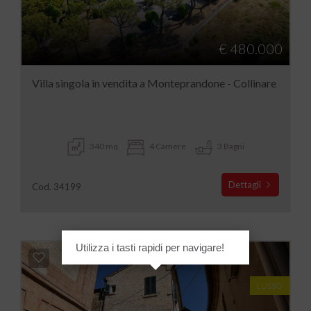
€ 480.000
Villa singola in vendita a Monteprandone - Collinare
340 mq
4 Camere
3 Bagni
Dettagli
Cod. 34199
Utilizza i tasti rapidi per navigare!
LUSSO