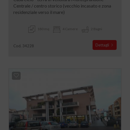
Centrale / centro storico (vecchio incasato e zona
residenziale verso il mare)
180 mq
4 Camere
2 Bagni
Dettagli
Cod. 34228